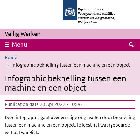
Skip to main content
Skip to main navigation
Rijksinstituut voor
Volksgezondheid en Milieu
Ministerie van Volksgezondheid,
Welzijn en Sport
Veilig Werken
S
Menu
Home
Infographic beknelling tussen een machine en een object
Infographic beknelling tussen een
machine en een object
Publication date 20 Apr 2022 - 10:06
Deze infographic gaat over ernstige ongevallen door beknelling
tussen een machine en een object. Je leest het waargebeurde
verhaal van Rick.