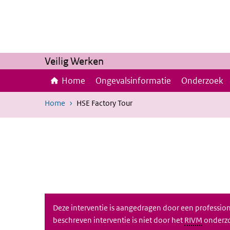
Skip to main content
Skip to main navigation
Veilig Werken
Home
Ongevalsinformatie
Onderzoek
Home
HSE Factory Tour
Deze interventie is aangedragen door een professional
beschreven interventie is niet door het
RIVM
onderzo