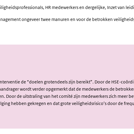
eiligheidsprofessionals, HR medewerkers en dergelijke, Inzet van le
anagement ongeveer twee manuren en voor de betrokken veiligheidsku
 interventie de “doelen grotendeels zijn bereikt”. Door de HSE-coö
de aandrager wordt verder opgemerkt dat de medewerkers de betrokk
n. Door de uitstraling van het comité zijn medewerkers zich meer be
volging hebben gekregen en dat grote veiligheidsrisico’s door de fr