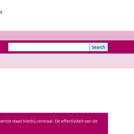
id
Search
Search
tie staat hierbij centraal. De effectiviteit van de