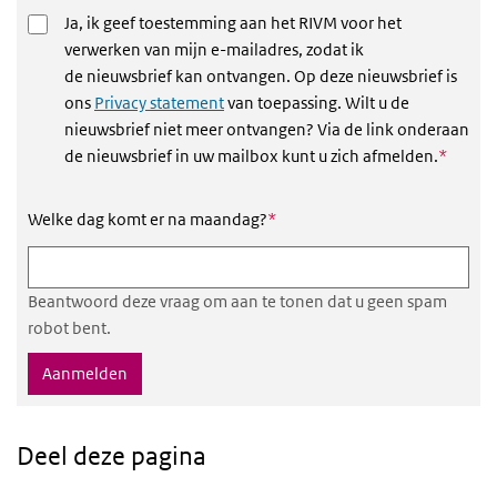
Ja, ik geef toestemming aan het RIVM voor het
verwerken van mijn e-mailadres, zodat ik
de nieuwsbrief kan ontvangen. Op deze nieuwsbrief is
ons
Privacy statement
van toepassing. Wilt u de
nieuwsbrief niet meer ontvangen? Via de link onderaan
Dit vel
de nieuwsbrief in uw mailbox kunt u zich afmelden.
*
Dit veld is verplicht
Welke dag komt er na maandag?
*
Beantwoord deze vraag om aan te tonen dat u geen spam
robot bent.
Deel deze pagina