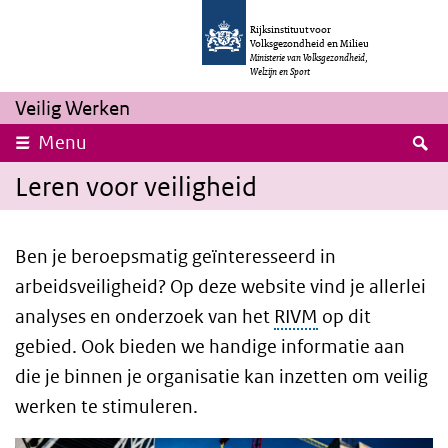
Overslaan en naar de inhoud gaan
Direct naar de hoofdnavigatie
Rijksinstituut voor
Volksgezondheid en Milieu
Ministerie van Volksgezondheid,
Welzijn en Sport
Veilig Werken
Z
Menu
Leren voor veiligheid
Ben je beroepsmatig geïnteresseerd in
arbeidsveiligheid? Op deze website vind je allerlei
analyses en onderzoek van het
RIVM
op dit
gebied. Ook bieden we handige informatie aan
die je binnen je organisatie kan inzetten om veilig
werken te stimuleren.