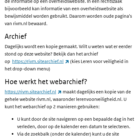
de informatie op een overheidswebsite. In een rechtszaak
bijvoorbeeld kan informatie van een overheidswebsite als
bewijsmiddel worden gebruikt. Daarom worden oude pagina's
van rivm.nl bewaard.
Archief
Dagelijks wordt een kopie gemaakt. Wilt u weten wat er eerder
stond op deze website? Bekijk dan het archief
(externe link)
op
https://rivm.sitearchief.nl
(kies Leren voor veiligheid in
het drop-down menu)
Hoe werkt het webarchief?
(externe link)
https://rivm.sitearchief.nl
maakt dagelijks een kopie van de
gehele website rivm.nl, waaronder lerenvoorveiligheid.nl. U
kunt het webarchief op 2 manieren gebruiken:
U kunt door de site navigeren op een bepaalde dag in het
verleden, door op de kalender een datum te selecteren.
Via de zoekbalk (onder de kalender) kunt u de site