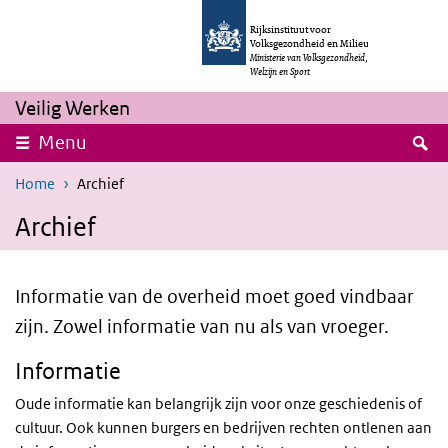
Overslaan en naar de inhoud gaan
Direct naar de hoofdnavigatie
Rijksinstituut voor
Volksgezondheid en Milieu
Ministerie van Volksgezondheid,
Welzijn en Sport
Veilig Werken
Z
Menu
Home
Archief
Archief
Informatie van de overheid moet goed vindbaar
zijn. Zowel informatie van nu als van vroeger.
Informatie
Oude informatie kan belangrijk zijn voor onze geschiedenis of
cultuur. Ook kunnen burgers en bedrijven rechten ontlenen aan