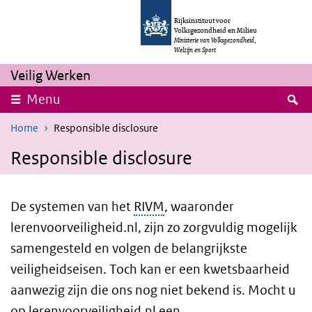
Overslaan en naar de inhoud gaan
Direct naar de hoofdnavigatie
Rijksinstituut voor
Volksgezondheid en Milieu
Ministerie van Volksgezondheid,
Welzijn en Sport
Veilig Werken
Z
Menu
Home
Responsible disclosure
Responsible disclosure
De systemen van het
RIVM
, waaronder
lerenvoorveiligheid.nl, zijn zo zorgvuldig mogelijk
samengesteld en volgen de belangrijkste
veiligheidseisen. Toch kan er een kwetsbaarheid
aanwezig zijn die ons nog niet bekend is. Mocht u
op lerenvoorveiligheid.nl een