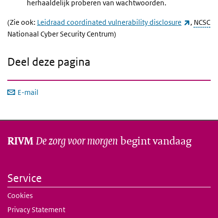
herhaaldelijk proberen van wachtwoorden.
(externe 
(Zie ook:
Leidraad coordinated vulnerability disclosure
,
NCSC
Nationaal Cyber Security Centrum)
Deel deze pagina
E-mail
De zorg voor morgen
begint vandaag
RIVM
Service
Cookies
Privacy Statement