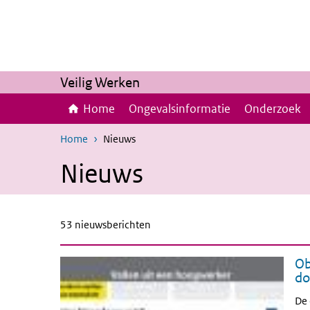
Overslaan en naar de inhoud gaan
Direct naar de hoofdnavigatie
Veilig Werken
Home
Ongevalsinformatie
Onderzoek
Home
Nieuws
Nieuws
53 nieuwsberichten
Ob
do
De 