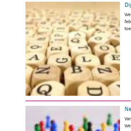
Di
We 
feb
toe
Ne
Van
Wer