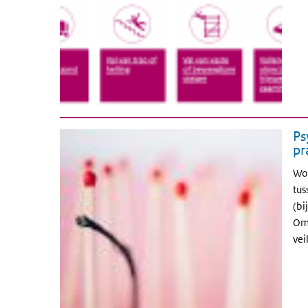
Ps
pr
Wor
tus
(bi
Om 
vei