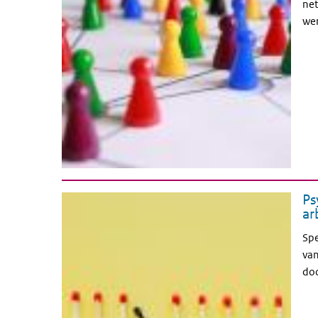
net
wer
Ps
ar
Spe
van
doo