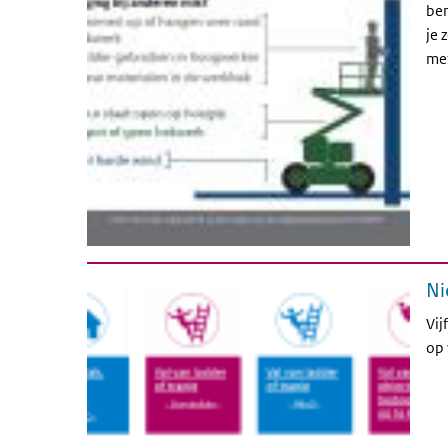
ben
je 
met
Ni
Vij
op 