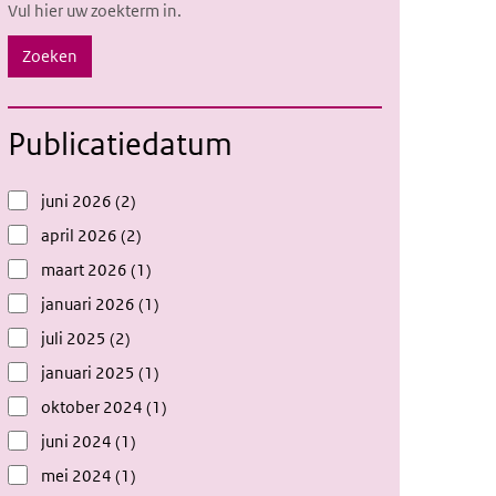
Vul hier uw zoekterm in.
Zoeken
Publicatiedatum
Het selecteren van een optie verplaatst de fo
juni 2026
(2)
april 2026
(2)
maart 2026
(1)
januari 2026
(1)
juli 2025
(2)
januari 2025
(1)
oktober 2024
(1)
juni 2024
(1)
mei 2024
(1)