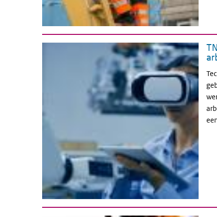
TN
ar
Tec
geb
wer
arb
een