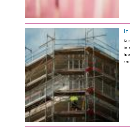
In
Kun
int
hoo
con