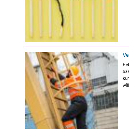
Ve
Het
bas
kun
wil