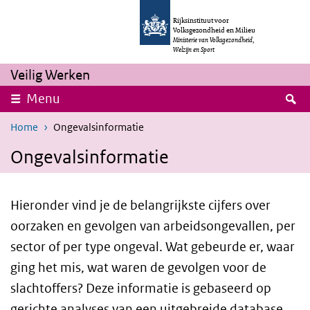
Overslaan en naar de inhoud gaan
Direct naar de hoofdnavigatie
Rijksinstituut voor
Volksgezondheid en Milieu
Ministerie van Volksgezondheid,
Welzijn en Sport
Veilig Werken
Z
Menu
Home
Ongevalsinformatie
Ongevalsinformatie
Hieronder vind je de belangrijkste cijfers over
oorzaken en gevolgen van arbeidsongevallen, per
sector of per type ongeval. Wat gebeurde er, waar
ging het mis, wat waren de gevolgen voor de
slachtoffers? Deze informatie is gebaseerd op
gerichte analyses van een uitgebreide database