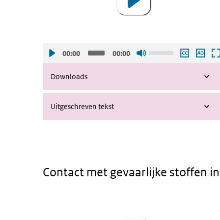
Gebruik
00:00
00:00
de
pijltjes
Downloads
toetsen
omhoog
Uitgeschreven tekst
en
omlaag
om
het
volume
harder
Contact met gevaarlijke stoffen i
of
zachter
Animatie - Contact met gevaarlijke stof
Video
te
Player
zetten.