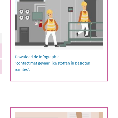
Infographic contact met gevaarlijke stoffen in besloten rui
Download de infographic
"contact met gevaarlijke stoffen in besloten
ruimtes".
e voorwerpen