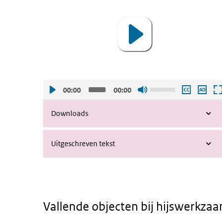
Player
zetten.
Gebruik
00:00
00:00
de
pijltjes
Downloads
toetsen
omhoog
Uitgeschreven tekst
en
omlaag
om
het
volume
Vallende objecten bij hijswerkz
harder
of