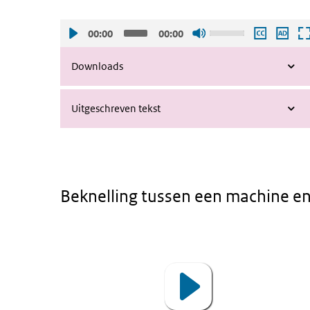
Gebruik
00:00
00:00
de
pijltjes
Downloads
toetsen
omhoog
Uitgeschreven tekst
en
omlaag
om
het
volume
Beknelling tussen een machine en
harder
of
zachter
Animatie - Beknelling tussen een machi
Video
te
Player
zetten.