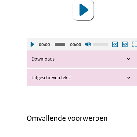
Gebruik
00:00
00:00
de
pijltjes
Downloads
toetsen
omhoog
Uitgeschreven tekst
en
omlaag
om
het
volume
harder
Omvallende voorwerpen
of
zachter
Animatie - Ongevallen door omvallend
Video
te