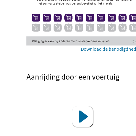
Download de benodigdhede
Aanrijding door een voertuig
Animatie - Aanrijding door een voertuig
Video
Player