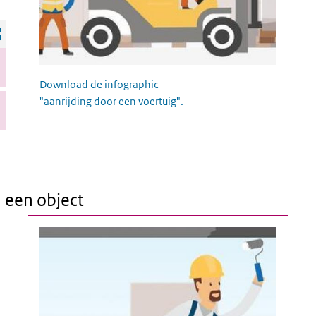
Infographic aanrijding door een voertuig
Download de infographic
"aanrijding door een voertuig".
 een object
ne en een object