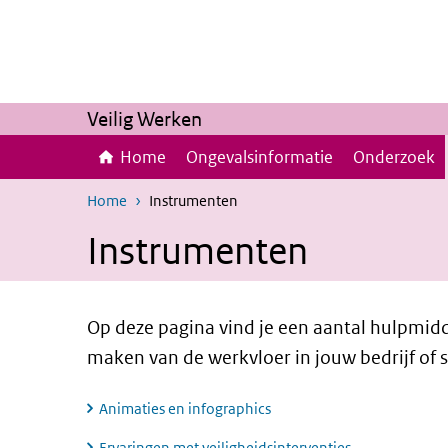
Overslaan en naar de inhoud gaan
Direct naar de hoofdnavigatie
Veilig Werken
Home
Ongevalsinformatie
Onderzoek
Home
Instrumenten
Instrumenten
Op deze pagina vind je een aantal hulpmidd
maken van de werkvloer in jouw bedrijf of s
Animaties en infographics
Ervaringen met veiligheidsinterventies