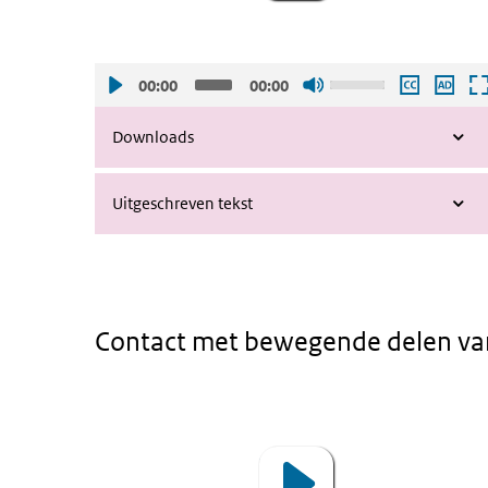
Gebruik
00:00
00:00
de
pijltjes
Downloads
toetsen
omhoog
Uitgeschreven tekst
en
omlaag
om
het
volume
Contact met bewegende delen va
harder
of
zachter
Animatie - Contact met bewegende del
Video
te
Player
zetten.