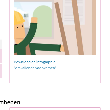
Infographic ongevallen door omvallende voorwerpen
Download de infographic
"omvallende voorwerpen".
aamheden