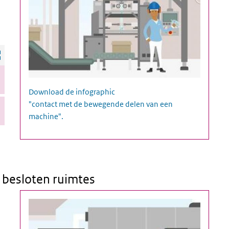
Infographic ongevallen met bewegende delen van machine
Download de infographic
"contact met de bewegende delen van een
machine".
n besloten ruimtes
fen in besloten ruimtes