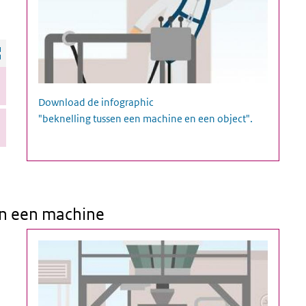
Infographic beknelling tussen een machine en een object
Download de infographic
"beknelling tussen een machine en een object".
n een machine
en van machine