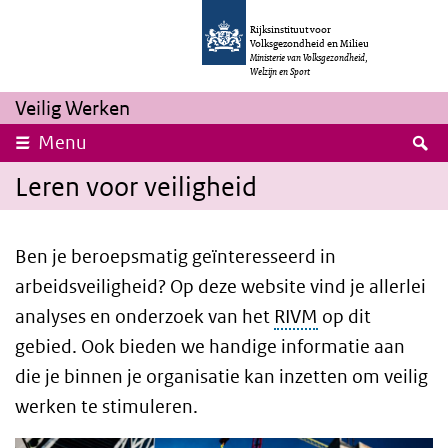
Overslaan en naar de inhoud gaan
Direct naar de hoofdnavigatie
Rijksinstituut voor
Volksgezondheid en Milieu
Ministerie van Volksgezondheid,
Welzijn en Sport
Veilig Werken
Z
Menu
Leren voor veiligheid
Ben je beroepsmatig geïnteresseerd in
arbeidsveiligheid? Op deze website vind je allerlei
analyses en onderzoek van het
RIVM
op dit
gebied. Ook bieden we handige informatie aan
die je binnen je organisatie kan inzetten om veilig
werken te stimuleren.