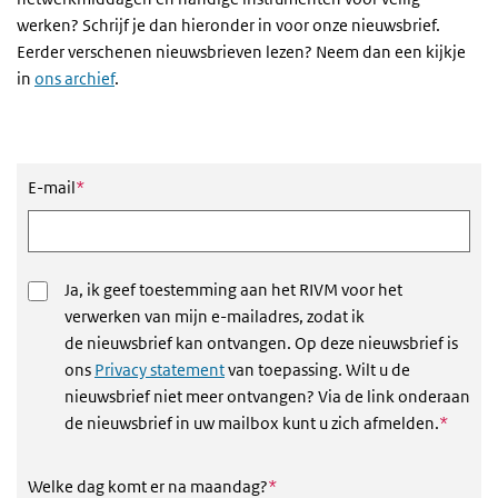
werken? Schrijf je dan hieronder in voor onze nieuwsbrief.
Eerder verschenen nieuwsbrieven lezen? Neem dan een kijkje
in
ons archief
.
Nieuwsbrief aanmeldformulier
Dit veld is verplicht
E-mail
*
Ja, ik geef toestemming aan het RIVM voor het
verwerken van mijn e-mailadres, zodat ik
de nieuwsbrief kan ontvangen. Op deze nieuwsbrief is
ons
Privacy statement
van toepassing. Wilt u de
nieuwsbrief niet meer ontvangen? Via de link onderaan
Dit vel
de nieuwsbrief in uw mailbox kunt u zich afmelden.
*
Dit veld is verplicht
Welke dag komt er na maandag?
*