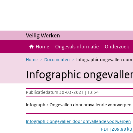
Overslaan en naar de inhoud gaan
Direct naar de hoofdnavigatie
Veilig Werken
Home
Ongevalsinformatie
Onderzoek
Home
Documenten
Infographic ongevallen doo
Infographic ongevall
Publicatiedatum 30-03-2021 | 13:54
Infographic Ongevallen door omvallende voorwerpen
Infographic ongevallen door omvallende voorwerpen
PDF | 209,88 kB