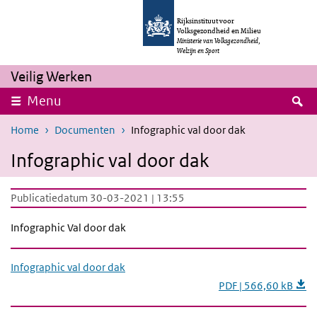
Overslaan en naar de inhoud gaan
Direct naar de hoofdnavigatie
Rijksinstituut voor
Volksgezondheid en Milieu
Ministerie van Volksgezondheid,
Welzijn en Sport
Veilig Werken
Z
Menu
Home
Documenten
Infographic val door dak
Infographic val door dak
Publicatiedatum 30-03-2021 | 13:55
Infographic Val door dak
Infographic val door dak
PDF | 566,60 kB