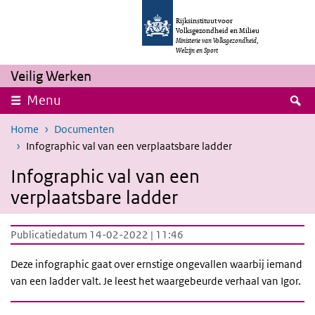
Overslaan en naar de inhoud gaan
Direct naar de hoofdnavigatie
Rijksinstituut voor
Volksgezondheid en Milieu
Ministerie van Volksgezondheid,
Welzijn en Sport
Veilig Werken
Z
Menu
Home
Documenten
Infographic val van een verplaatsbare ladder
Infographic val van een
verplaatsbare ladder
Publicatiedatum 14-02-2022 | 11:46
Deze infographic gaat over ernstige ongevallen waarbij iemand
van een ladder valt. Je leest het waargebeurde verhaal van Igor.