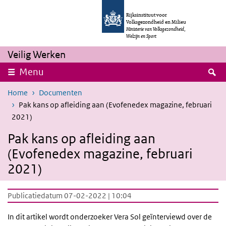
Overslaan en naar de inhoud gaan
Direct naar de hoofdnavigatie
Rijksinstituut voor
Volksgezondheid en Milieu
Ministerie van Volksgezondheid,
Welzijn en Sport
Veilig Werken
Z
Menu
Home
Documenten
Pak kans op afleiding aan (Evofenedex magazine, februari
2021)
Pak kans op afleiding aan
(Evofenedex magazine, februari
2021)
Publicatiedatum 07-02-2022 | 10:04
In dit artikel wordt onderzoeker Vera Sol geïnterviewd over de