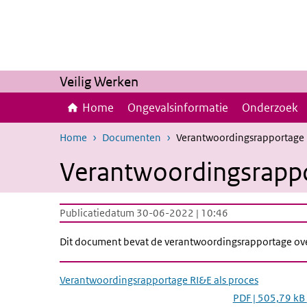
Overslaan en naar de inhoud gaan
Direct naar de hoofdnavigatie
Veilig Werken
Home
Ongevalsinformatie
Onderzoek
Home
Documenten
Verantwoordingsrapportage R
Verantwoordingsrappo
Publicatiedatum 30-06-2022 | 10:46
Dit document bevat de verantwoordingsrapportage over
Verantwoordingsrapportage RI&E als proces
PDF | 505,79 kB