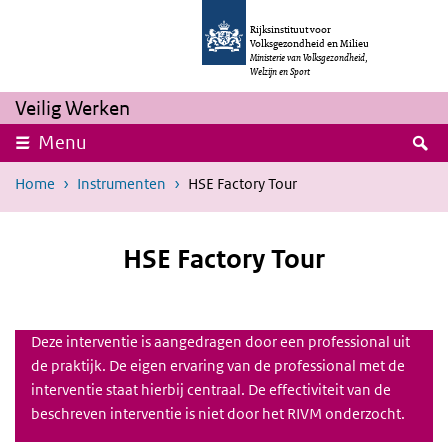
Overslaan en naar de inhoud gaan
Direct naar de hoofdnavigatie
Rijksinstituut voor
Volksgezondheid en Milieu
Ministerie van Volksgezondheid,
Welzijn en Sport
Veilig Werken
Z
Menu
Home
Instrumenten
HSE Factory Tour
HSE Factory Tour
Deze interventie is aangedragen door een professional uit
de praktijk. De eigen ervaring van de professional met de
interventie staat hierbij centraal. De effectiviteit van de
beschreven interventie is niet door het
RIVM
onderzocht.