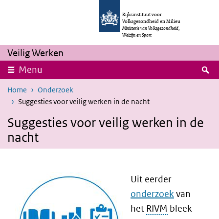
Overslaan en naar de inhoud gaan
Direct naar de hoofdnavigatie
Rijksinstituut voor
Volksgezondheid en Milieu
Ministerie van Volksgezondheid,
Welzijn en Sport
Veilig Werken
Z
Menu
Home
Onderzoek
Suggesties voor veilig werken in de nacht
Suggesties voor veilig werken in de
nacht
Uit eerder
onderzoek
van
het
RIVM
bleek