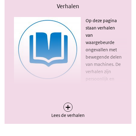
Verhalen
Op deze pagina
staan verhalen
van
waargebeurde
ongevallen met
bewegende delen
van machines. De
verhalen zijn
persoonlijk en
gebaseerd op de
werkelijkheid. Uiteraard zijn ze vanwege privacy
geanonimiseerd. Verhalen zijn een krachtig middel
Over Verhalen
om gedrag te veranderen. Ze houden onze aandacht
beter vast dan droge feiten en cijfers, ze zorgen ervoor
Lees de verhalen
dat we ons herkennen in de mensen. De verhalen in
combinatie met feiten en cijfers zet mensen eerder