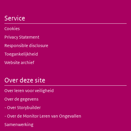
Geef alle medewerkers instructies en herhaal dit
waren de bewegende delen van de machine niet
beweging. De messen snijden door Stefs hand.
regelmatig.
specifiek afgeschermd.
Meerdere pezen worden doorgesneden. Stef valt voor
Controleer of de medewerkers de instructies
Service
lange tijd uit.
begrijpen en of ze de instructies ook in de
Cookies
praktijk kunnen toepassen.
Privacy Statement
Zorg voor toegankelijke instructies in de buurt
van de machine.
Responsible disclosure
Geef gerichte instructie voor het schoonmaken
Toegankelijkheid
en onderhouden van de machine en voor het
Website archief
uitschakelen van de stroom bij noodgevallen.
Zorg voor veilig gedrag in de buurt van machines
Over deze site
Houd voldoende afstand van de gevarenzone
Over leren voor veiligheid
van de machine.
Over de gegevens
Draag geen handschoenen bij het werken met
- Over Storybuilder
een kolomboor.
- Over de Monitor Leren van Ongevallen
Stel de beschermkap van een zaag of boor goed
in.
Samenwerking
Gebruik een duwhoutje bij (cirkel)zagen.