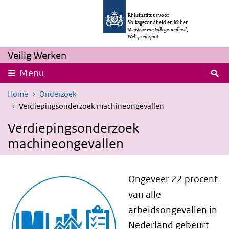
Overslaan en naar de inhoud gaan
Direct naar de hoofdnavigatie
Rijksinstituut voor
Volksgezondheid en Milieu
Ministerie van Volksgezondheid,
Welzijn en Sport
Veilig Werken
Z
Menu
Home
Onderzoek
Verdiepingsonderzoek machineongevallen
Verdiepingsonderzoek
machineongevallen
Ongeveer 22 procent
van alle
arbeidsongevallen in
Nederland gebeurt