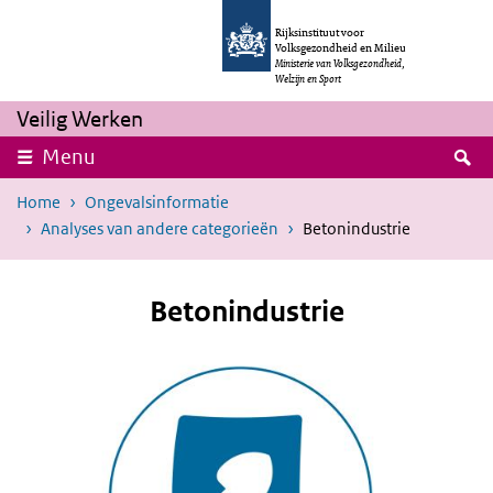
Overslaan en naar de inhoud gaan
Direct naar de hoofdnavigatie
Rijksinstituut voor
Volksgezondheid en Milieu
Ministerie van Volksgezondheid,
Welzijn en Sport
Veilig Werken
Z
Menu
Home
Ongevalsinformatie
Analyses van andere categorieën
Betonindustrie
Betonindustrie