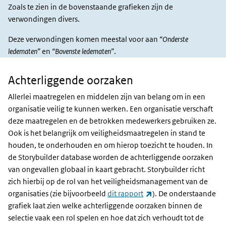
Zoals te zien in de bovenstaande grafieken zijn de
verwondingen divers.
Deze verwondingen komen meestal voor aan
“Onderste
ledematen”
en
“Bovenste ledematen”
.
Achterliggende oorzaken
Achterliggende
oorzaken
Allerlei maatregelen en middelen zijn van belang om in een
organisatie veilig te kunnen werken. Een organisatie verschaft
deze maatregelen en de betrokken medewerkers gebruiken ze.
Ook is het belangrijk om veiligheidsmaatregelen in stand te
houden, te onderhouden en om hierop toezicht te houden. In
de Storybuilder database worden de achterliggende oorzaken
van ongevallen globaal in kaart gebracht. Storybuilder richt
zich hierbij op de rol van het veiligheidsmanagement van de
(externe link)
organisaties (zie bijvoorbeeld
dit rapport
). De onderstaande
grafiek laat zien welke achterliggende oorzaken binnen de
selectie vaak een rol spelen en hoe dat zich verhoudt tot de