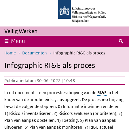
Overslaan en naar de inhoud gaan
Direct naar de hoofdnavigatie
Rijksinstituut voor
Volksgezondheid en Milieu
Ministerie van Volksgezondheid,
Welzijn en Sport
Veilig Werken
Z
Menu
Home
Documenten
Infographic RI&E als proces
Infographic RI&E als proces
Publicatiedatum 30-06-2022 | 10:48
In dit document is een procesbeschrijving van de
RI&E
in het
kader van de arbobeleidscyclus opgezet. De procesbeschrijving
bevat de volgende stappen: 0) Informatie inwinnen en delen,
1) Risico’s inventariseren, 2) Risico’s evalueren (prioriteren), 3)
Plan van aanpak opstellen, 4) Toetsing, 5) Plan van aanpak
uitvoeren, 6) Plan van aanpak monitoren, 7) RI&E actueel