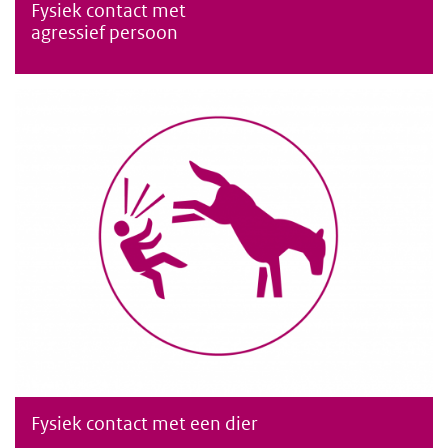
Fysiek contact met
Fysiek contact met een agressief persoon
agressief persoon
Fysiek contact met een dier
Fysiek contact met een dier