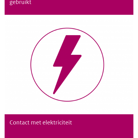
gebruikt
Contact met elektriciteit
Contact met elektriciteit