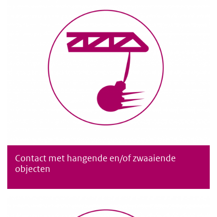
Contact met hangende en/of zwaaiende
Contact met hangende en/of zwaaiende objecten
objecten