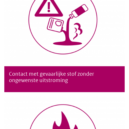
Contact met gevaarlijke stof zonder
Contact met een gevaarlijke stof zonder dat deze ongewenst is
ongewenste uitstroming