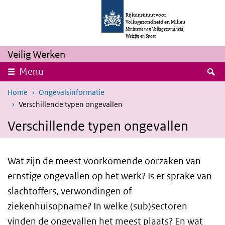
Overslaan en naar de inhoud gaan
Direct naar de hoofdnavigatie
Rijksinstituut voor
Volksgezondheid en Milieu
Ministerie van Volksgezondheid,
Welzijn en Sport
Veilig Werken
Z
Menu
Home
Ongevalsinformatie
Verschillende typen ongevallen
Verschillende typen ongevallen
Wat zijn de meest voorkomende oorzaken van
ernstige ongevallen op het werk? Is er sprake van
slachtoffers, verwondingen of
ziekenhuisopname? In welke (sub)sectoren
vinden de ongevallen het meest plaats? En wat