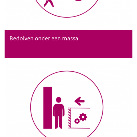
Bedolven onder een massa
Bedolven onder een massa