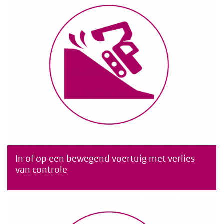
In of op een bewegend voertuig met verlies
In of op een bewegend voertuig met verlies van controle
van controle