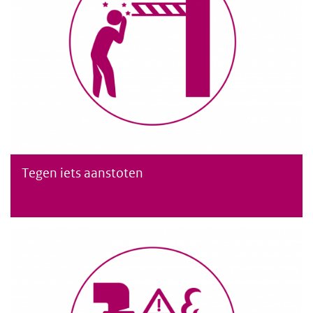
Tegen iets aanstoten
Tegen iets aanstoten