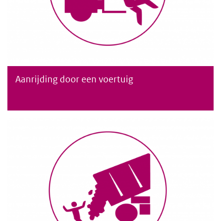
Aanrijding door een voertuig
Aanrijding van een persoon door een voertuig