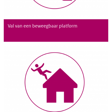
Val van een beweegbaar platform
Val van een beweegbaar platform