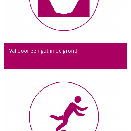
Val door een gat in de grond
Val door een gat in de grond