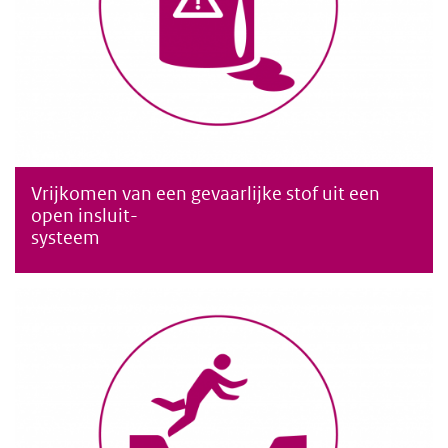
Vrijkomen van een gevaarlijke stof uit een
Vrijkomen van een gevaarlijke stof uit een open insluitsysteem
open insluit-
systeem