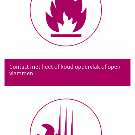
Contact met heet of koud oppervlak of open
Contact met een heet of koud oppervlak of open vlammen
vlammen