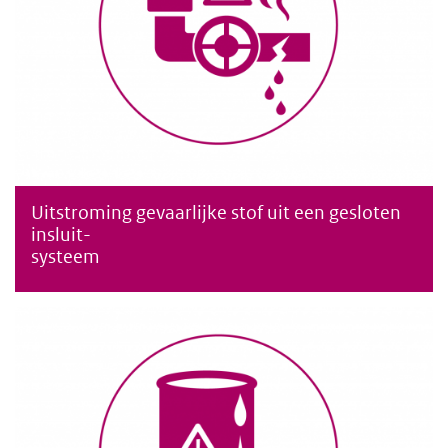
Uitstroming gevaarlijke stof uit een gesloten
Uitstroming van een gevaarlijke stof uit een normaal gesproken
insluit-
systeem