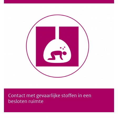
Contact met gevaarlijke stoffen in een
Contact met gevaarlijke stoffen in een besloten ruimte
besloten ruimte