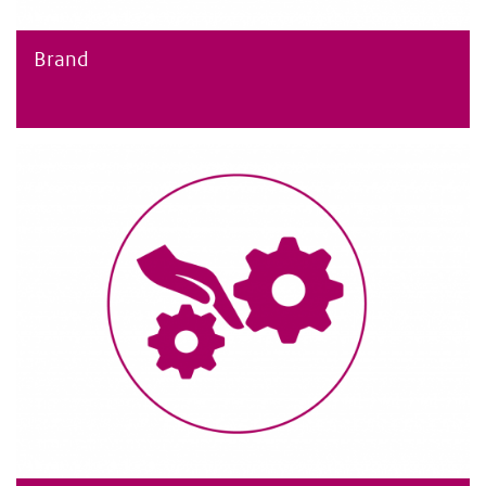
Brand
Brand