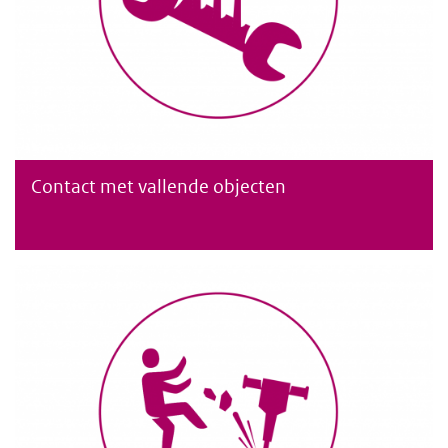
Contact met vallende objecten
Contact met vallende objecten