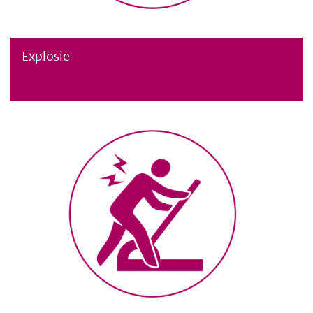
Explosie
Explosie