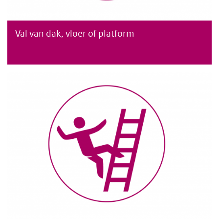
Val van dak, vloer of platform
Val van dak, vloer of platform