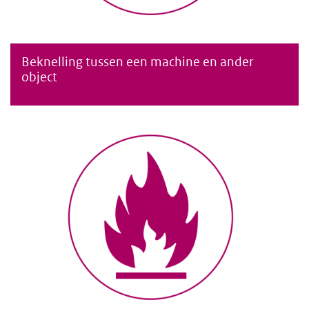
Beknelling tussen een machine en ander
Beknelling tussen een machine en een ander object
object