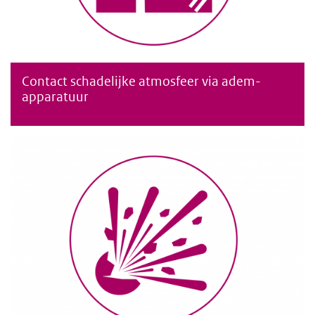
Contact schadelijke atmosfeer via adem-
Contact met een schadelijke atmosfeer via ademapparatuur
apparatuur