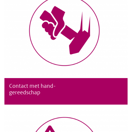
Contact met hand-
Contact met handgereedschap, door het slachtoffer zelf gehan
gereedschap