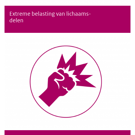
Extreme belasting van lichaams-
Extreme belasting van lichaamsdelen
delen