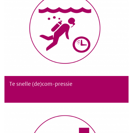
Te snelle (de)com-pressie
Te snelle (de)compressie