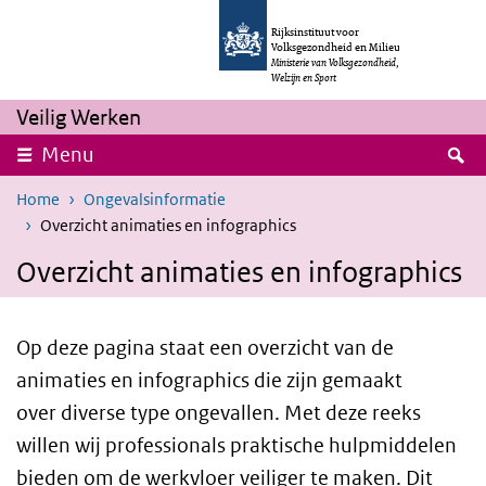
Overslaan en naar de inhoud gaan
Direct naar de hoofdnavigatie
Rijksinstituut voor
Volksgezondheid en Milieu
Ministerie van Volksgezondheid,
Welzijn en Sport
Veilig Werken
Z
Menu
Home
Ongevalsinformatie
Overzicht animaties en infographics
Overzicht animaties en infographics
Op deze pagina staat een overzicht van de
animaties en infographics die zijn gemaakt
over diverse type ongevallen. Met deze reeks
willen wij professionals praktische hulpmiddelen
bieden om de werkvloer veiliger te maken. Dit